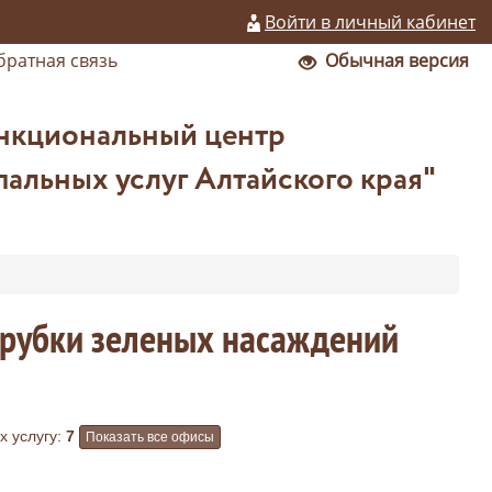
Войти в личный кабинет
братная связь
Обычная версия
нкциональный центр
альных услуг Алтайского края"
ырубки зеленых насаждений
 услугу:
7
Показать все офисы