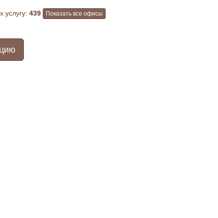
 услугу:
439
Показать все офисы
ацию